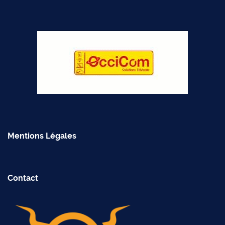
Mentions Légales
Contact