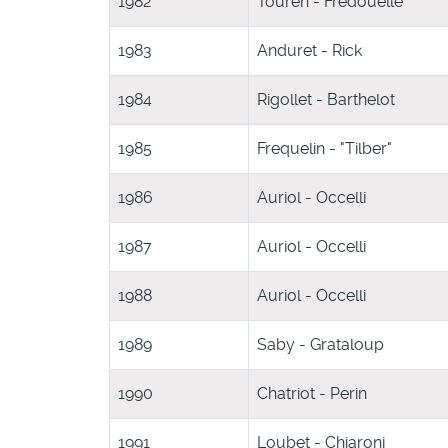
1982
Touren - Fredouelle
1983
Anduret - Rick
1984
Rigollet - Barthelot
1985
Frequelin - "Tilber"
1986
Auriol - Occelli
1987
Auriol - Occelli
1988
Auriol - Occelli
1989
Saby - Grataloup
1990
Chatriot - Perin
1991
Loubet - Chiaroni